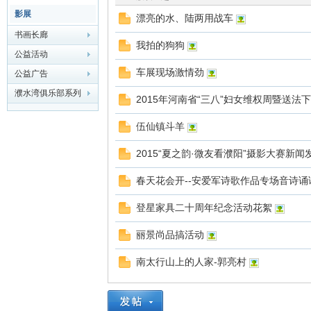
影展
漂亮的水、陆两用战车
华
书画长廊
我拍的狗狗
公益活动
车展现场激情劲
公益广告
濮水湾俱乐部系列
2015年河南省“三八”妇女维权周暨送
伍仙镇斗羊
2015“夏之韵·微友看濮阳”摄影大赛新
龙
春天花会开--安爱军诗歌作品专场音诗诵
登星家具二十周年纪念活动花絮
丽景尚品搞活动
南太行山上的人家-郭亮村
缘