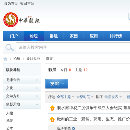
设为首页
收藏本站
门户
论坛
群组
家园
应用
排行榜
论坛
摄影天地
影展
影展
版块导航
今日:
0
|
主题:
10
龙缘公告
中
›
›
›
文化
文学方舟
筛选:
全部主题
全部时间
排序:
最后发表
|
摄影天地
濮水湾禅易广度俱乐部成立大会纪实-董
人物
楸树的工业、观赏、药用、生态、推广价
风景
艺术
版块主题