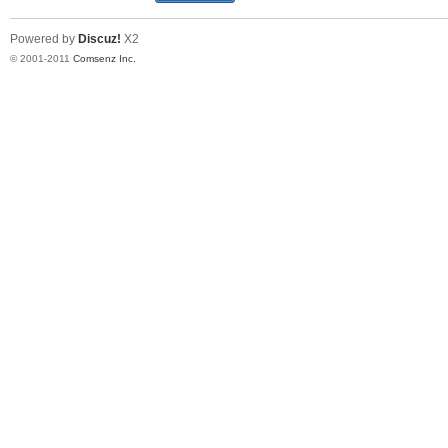
Powered by
Discuz!
X2
© 2001-2011
Comsenz Inc.
网
论