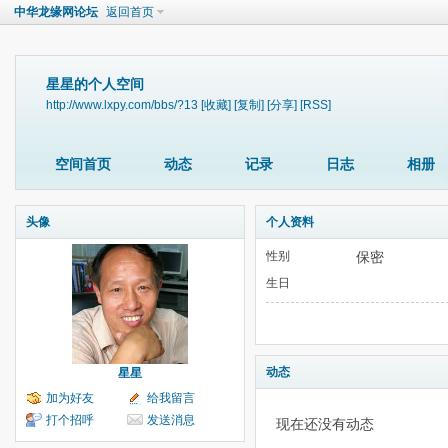
中华龙缘网论坛
返回首页
星星的个人空间
http://www.lxpy.com/bbs/?13
[收藏]
[复制]
[分享]
[RSS]
空间首页
动态
记录
日志
相册
头像
个人资料
性别
保密
生日
动态
星星
加为好友
给我留言
打个招呼
发送消息
现在还没有动态