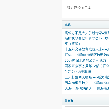
现在还没有日志
主题
高银忠不是大夫胜过专家=董
新时代华胥始祖再塑金身--
实（董星）
十五年义务教育成就未来---
赶集----威海南海新区旅游
30万吨深水港的潜力和魅力--
国家宗教事务局等12部门联
“和”文化源于濮阳
三天打鱼两天晒船 ----威
石岛光棍节扫货----威海南
大海，真他妈的大----威海
留言板