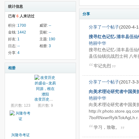
统计信息
分享
已有
6
人来访过
积分:
1700
威望:
--
分享了一个帖子
(2020-4-1
金钱:
1442
贡献:
--
搜寻红色记忆-清丰县伍
好友:
1
主题:
190
艳丽中华
日志:
--
相册:
3
搜寻红色记忆-清丰县伍仙镇
分享:
4
县伍仙镇抗战烈士祠 八年抗
牢记先烈
相册
分享了一个帖子
(2017-3-3
向美术理论研究者中国美
艳丽中华
改变历史的盛会--龙易同源，根在濮阳
向美术理论研究者中国美
图片数: 123
图片数: 9
http://r.photo.store.qq
7boRNxwrRyIkTokAgLh.r.
学习，致敬。
兴隆寺考证