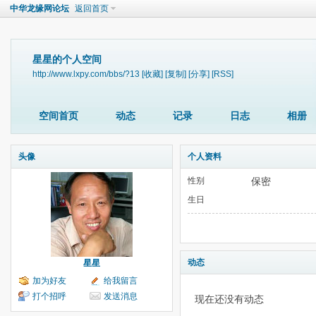
中华龙缘网论坛
返回首页
星星的个人空间
http://www.lxpy.com/bbs/?13
[收藏]
[复制]
[分享]
[RSS]
空间首页
动态
记录
日志
相册
头像
个人资料
性别
保密
生日
动态
星星
加为好友
给我留言
打个招呼
发送消息
现在还没有动态