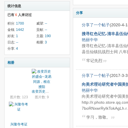
统计信息
分享
已有
6
人来访过
积分:
1700
威望:
--
分享了一个帖子
(2020-4-1
金钱:
1442
贡献:
--
搜寻红色记忆-清丰县伍
好友:
1
主题:
190
艳丽中华
日志:
--
相册:
3
搜寻红色记忆-清丰县伍仙镇
分享:
4
县伍仙镇抗战烈士祠 八年抗
牢记先烈
相册
分享了一个帖子
(2017-3-3
向美术理论研究者中国美
艳丽中华
改变历史的盛会--龙易同源，根在濮阳
向美术理论研究者中国美
图片数: 123
图片数: 9
http://r.photo.store.qq
7boRNxwrRyIkTokAgLh.r.
学习，致敬。
兴隆寺考证