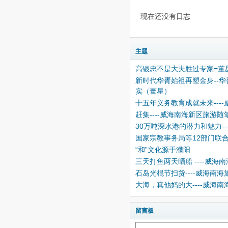
现在还没有日志
主题
高银忠不是大夫胜过专家=董
新时代华胥始祖再塑金身--
实（董星）
十五年义务教育成就未来---
赶集----威海南海新区旅游
30万吨深水港的潜力和魅力--
国家宗教事务局等12部门联
“和”文化源于濮阳
三天打鱼两天晒船 ----威
石岛光棍节扫货----威海南
大海，真他妈的大----威海
留言板