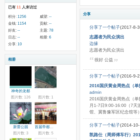
已有
11
人来访过
分享
积分:
1256
威望:
--
金钱:
1154
贡献:
--
分享了一个帖子
(2017-8-3
好友:
--
主题:
78
志愿者为民众演出
日志:
--
相册:
6
边缘
分享:
10
志愿者为民众演出
相册
很好 公益
分享了一个帖子
(2016-9-2
2016国庆黄金周热点（
神奇的龙都
admin
图片数: 126
图片数: 1
2016国庆黄金周热点（单
月1-7日9:00-16:0
馆、冀鲁豫军区纪念馆等） .
分享了一个帖子
(2014-10-
新蕾公园
首届帝都龙博会研讨会
图片数: 3
图片数: 5
凯路仕（周师傅车行）20