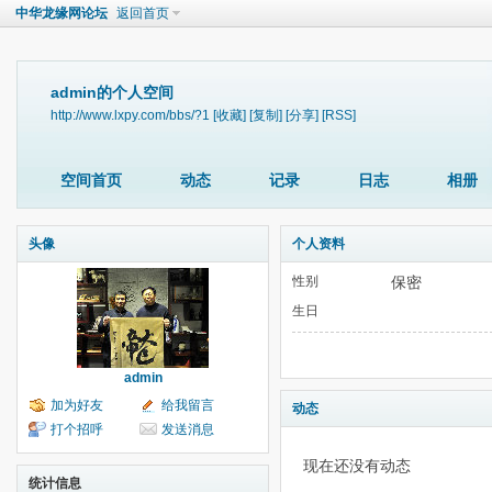
中华龙缘网论坛
返回首页
admin的个人空间
http://www.lxpy.com/bbs/?1
[收藏]
[复制]
[分享]
[RSS]
空间首页
动态
记录
日志
相册
头像
个人资料
性别
保密
生日
admin
加为好友
给我留言
动态
打个招呼
发送消息
现在还没有动态
统计信息