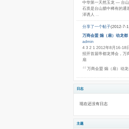
中华第一天然玉龙 — 台山玉
石质是台山腊中稀有的通透
泽诱人 ...
分享了一个帖子
(2012-7-1
万商会盟 煽（扇）动龙都
admin
4 3 2 1 2012年8月
招开首届帝都龙博会，万商会
扇
万商会盟 煽（扇）动龙
日志
现在还没有日志
主题