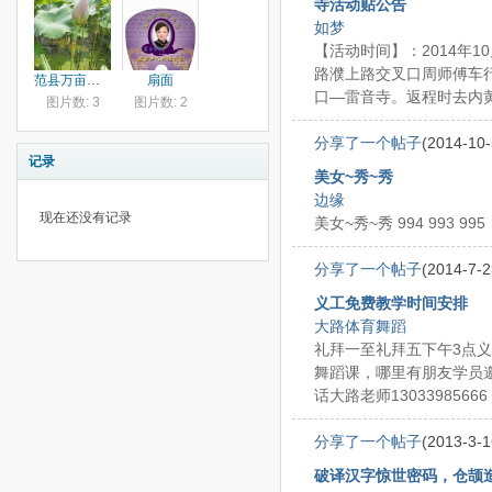
寺活动贴公告
如梦
【活动时间】：2014年1
路濮上路交叉口周师傅车
范县万亩荷花节
扇面
口—雷音寺。返程时去内黄粱
图片数: 3
图片数: 2
分享了一个帖子
(2014-10-
记录
美女~秀~秀
边缘
现在还没有记录
美女~秀~秀 994 993 995
分享了一个帖子
(2014-7-2
义工免费教学时间安排
大路体育舞蹈
礼拜一至礼拜五下午3点
舞蹈课，哪里有朋友学员
话大路老师13033985666
分享了一个帖子
(2013-3-1
破译汉字惊世密码，仓颉