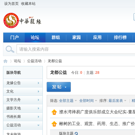
设为首页
收藏本站
门户
论坛
群组
家园
应用
排行榜
论坛
公益活动
龙都公益
龙都公益
版块导航
今日:
0
|
主题:
28
龙缘公告
中
›
›
›
文化
文学方舟
筛选:
全部主题
全部时间
排序:
最后发表
|
摄影天地
濮水湾禅易广度俱乐部成立大会纪实-董
书画长廊
楸树的工业、观赏、药用、生态、推广价
公益活动
版块主题
龙乡旅游