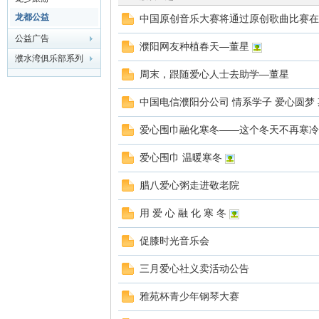
龙都公益
中国原创音乐大赛将通过原创歌曲比赛在
华
公益广告
濮阳网友种植春天—董星
濮水湾俱乐部系列
周末，跟随爱心人士去助学—董星
中国电信濮阳分公司 情系学子 爱心圆梦
爱心围巾融化寒冬——这个冬天不再寒冷
爱心围巾 温暖寒冬
龙
腊八爱心粥走进敬老院
用 爱 心 融 化 寒 冬
促膝时光音乐会
三月爱心社义卖活动公告
雅苑杯青少年钢琴大赛
缘