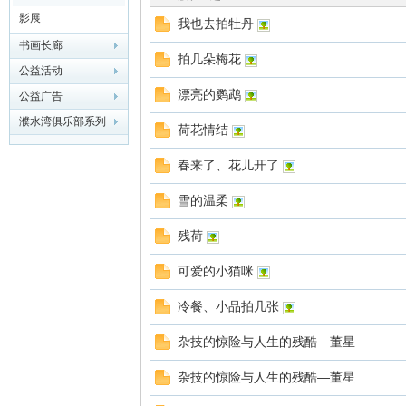
影展
我也去拍牡丹
华
书画长廊
拍几朵梅花
公益活动
漂亮的鹦鹉
公益广告
濮水湾俱乐部系列
荷花情结
春来了、花儿开了
雪的温柔
龙
残荷
可爱的小猫咪
冷餐、小品拍几张
杂技的惊险与人生的残酷—董星
杂技的惊险与人生的残酷—董星
缘