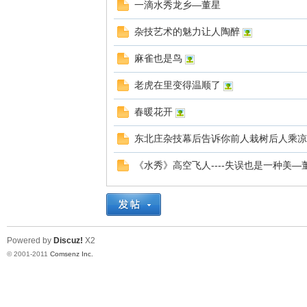
一滴水秀龙乡—董星
杂技艺术的魅力让人陶醉
麻雀也是鸟
老虎在里变得温顺了
春暖花开
网
东北庄杂技幕后告诉你前人栽树后人乘凉
《水秀》高空飞人----失误也是一种美—
Powered by
Discuz!
X2
© 2001-2011
Comsenz Inc.
论