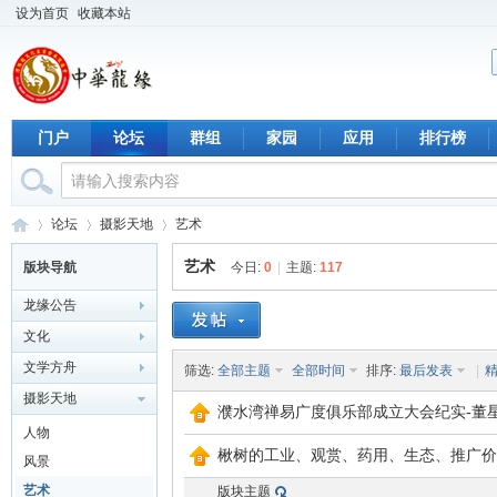
设为首页
收藏本站
门户
论坛
群组
家园
应用
排行榜
论坛
摄影天地
艺术
艺术
版块导航
今日:
0
|
主题:
117
龙缘公告
中
›
›
›
文化
文学方舟
筛选:
全部主题
全部时间
排序:
最后发表
|
摄影天地
濮水湾禅易广度俱乐部成立大会纪实-董
人物
楸树的工业、观赏、药用、生态、推广价
风景
艺术
版块主题