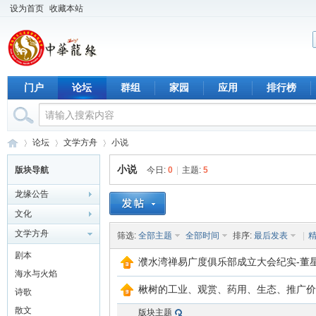
设为首页
收藏本站
门户
论坛
群组
家园
应用
排行榜
论坛
文学方舟
小说
小说
版块导航
今日:
0
|
主题:
5
龙缘公告
中
›
›
›
文化
文学方舟
筛选:
全部主题
全部时间
排序:
最后发表
|
剧本
濮水湾禅易广度俱乐部成立大会纪实-董
海水与火焰
楸树的工业、观赏、药用、生态、推广价
诗歌
散文
版块主题