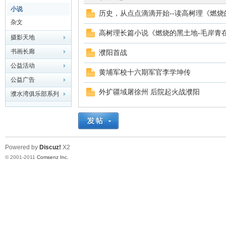
小说
历史，从点点滴滴开始--读高树理《燃烧
华
杂文
高树理长篇小说《燃烧的黑土地-毛岸青
摄影天地
书画长廊
濮阳首战
公益活动
黄埔军校十六期军官李学坤传
公益广告
外扩疆域屠徐州 后院起火战濮阳
濮水湾俱乐部系列
龙
Powered by
Discuz!
X2
© 2001-2011
Comsenz Inc.
缘